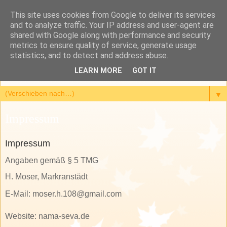
This site uses cookies from Google to deliver its services
Bhakti-Yoga - mein
and to analyze traffic. Your IP address and user-agent are
shared with Google along with performance and security
spirituelles Leben entwickeln
metrics to ensure quality of service, generate usage
statistics, and to detect and address abuse.
*** Maha-Mantra - praise and pray *** Home sweet Home ***
LEARN MORE
GOT IT
▼
Impressum
Impressum
Angaben gemäß § 5 TMG
H. Moser, Markranstädt
E-Mail:
moser.h.108@gmail.com
Website: nama-seva.de