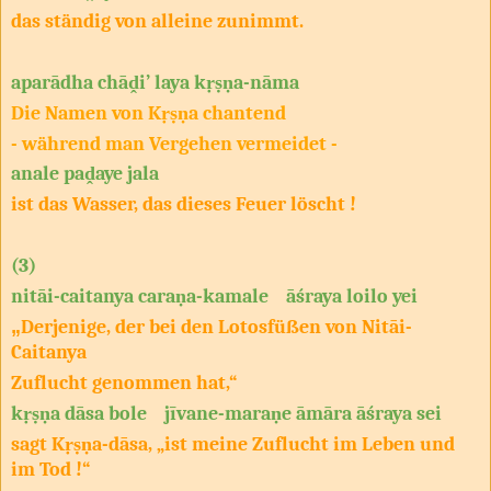
das ständig von alleine zunimmt.
aparādha chāḓi’ laya kṛṣṇa-nāma
Die Namen von Kṛṣṇa chantend
- während man Vergehen vermeidet -
anale paḓaye jala
ist das Wasser, das dieses Feuer löscht !
(3)
nitāi-caitanya caraṇa-kamale āśraya loilo yei
„
Derjenige, der bei den Lotosfüßen von Nitāi-
Caitanya
Zuflucht genommen hat,“
kṛṣṇa dāsa bole jīvane-maraṇe āmāra āśraya sei
sagt Kṛṣṇa-dāsa, „ist meine Zuflucht im Leben und
im Tod !“