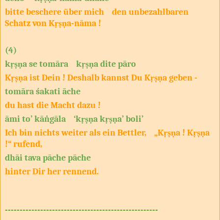
bitte beschere über mich den unbezahlbaren
Schatz von Kṛṣṇa-nāma !
(4)
kṛṣṇa se tomāra kṛṣṇa dite pāro
Kṛṣṇa ist Dein ! Deshalb kannst Du Kṛṣṇa geben -
tomāra śakati āche
du hast die Macht dazu !
āmi to’ kāṅgāla ‘kṛṣṇa kṛṣṇa’ boli’
Ich bin nichts weiter als ein Bettler, „Kṛṣṇa ! Kṛṣṇa
!“ rufend,
dhāi tava pāche pāche
hinter Dir her rennend.
----------------------------------------------------