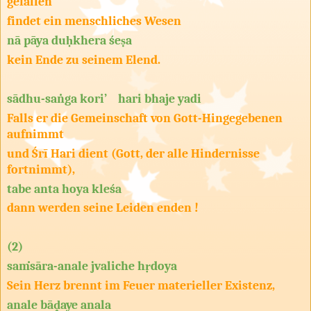
gefallen
findet ein menschliches Wesen
nā pāya duḥkhera śeṣa
kein Ende zu seinem Elend.
sādhu-saṅga kori’ hari bhaje yadi
Falls er die Gemeinschaft von Gott-Hingegebenen
aufnimmt
und Śrī Hari dient (Gott, der alle Hindernisse
fortnimmt),
tabe anta hoya kleśa
dann werden seine Leiden enden !
(2)
saṁsāra-anale jvaliche hṛdoya
Sein Herz brennt im Feuer materieller Existenz,
anale bāḓaye anala