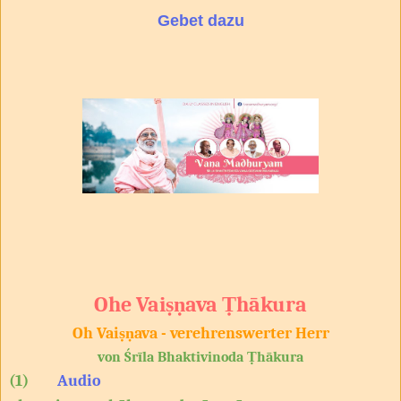
Gebet dazu
Ohe Vaiṣṇava Ṭhākura
Oh Vaiṣṇava - verehrenswerter Herr
von Śrīla Bhaktivinoda Ṭhākura
(1)
Audio