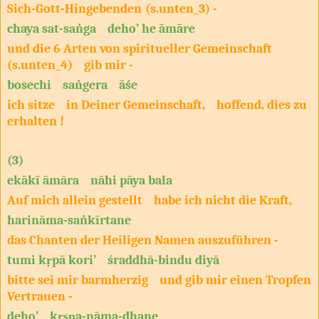
Sich-Gott-Hingebenden
(s.unten_3) -
chaya sat-saṅga deho’ he āmāre
und die 6 Arten von spiritueller Gemeinschaft
(s.unten_4) gib mir -
bosechi saṅgera āśe
ich sitze in Deiner Gemeinschaft, hoffend, dies zu
erhalten !
(3)
ekākī āmāra nāhi pāya bala
Auf mich allein gestellt habe ich nicht die Kraft,
harināma-saṅkīrtane
das Chanten der Heiligen Namen auszuführen -
tumi kṛpā kori’ śraddhā-bindu diyā
bitte sei mir barmherzig und gib mir einen Tropfen
Vertrauen -
deho’ kṛṣṇa-nāma-dhane