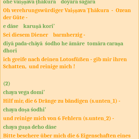
ohe vaiṣṇava ṭhākura doyāra sāgara
Oh verehrungswürdiger Vaiṣṇava Ṭhākura - Ozean
der Güte -
e dāse karuṇā kori’
Sei diesem Diener barmherzig -
diyā pada-chāyā śodho he āmāre tomāra caraṇa
dhori
ich greife nach deinen Lotosfüßen - gib mir ihren
Schatten, und reinige mich !
(2)
chaya vega domi’
Hilf mir, die 6 Dränge zu bändigen (s.unten_1) -
chaya doṣa śodhi’
und reinige mich von 6 Fehlern (s.unten_2) -
chaya guṇa deho dāse
Bitte beschere über mich die 6 Eigenschaften eines